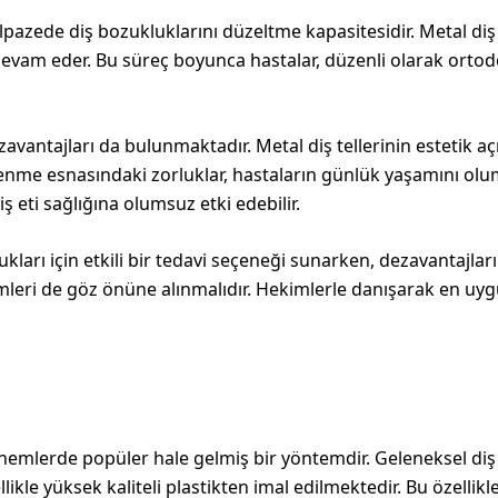
lpazede diş bozukluklarını düzeltme kapasitesidir. Metal diş t
le devam eder. Bu süreç boyunca hastalar, düzenli olarak ortod
vantajları da bulunmaktadır. Metal diş tellerinin estetik aç
slenme esnasındaki zorluklar, hastaların günlük yaşamını olums
ş eti sağlığına olumsuz etki edebilir.
lukları için etkili bir tedavi seçeneği sunarken, dezavantajla
mleri de göz önüne alınmalıdır. Hekimlerle danışarak en uygu
önemlerde popüler hale gelmiş bir yöntemdir. Geleneksel diş 
ellikle yüksek kaliteli plastikten imal edilmektedir. Bu özelli