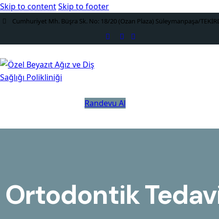
Skip to content
Skip to footer
Cumhuriyet Mh. Büşra Sk. No: 18/20 (Ozan Plaza) Süleymanpaşa/TEKİ
Randevu Al
Ortodontik Tedavi