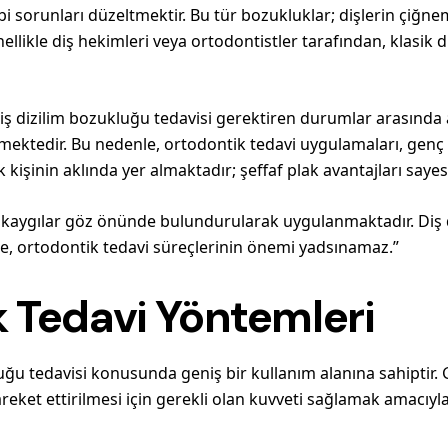
sorunları düzeltmektir. Bu tür bozukluklar; dişlerin çiğneme i
ellikle diş hekimleri veya ortodontistler tarafından, klasik diş
dizilim bozukluğu tedavisi gerektiren durumlar arasında açık 
mektedir. Bu nedenle, ortodontik tedavi uygulamaları, genç y
k kişinin aklında yer almaktadır; şeffaf plak avantajları say
 kaygılar göz önünde bulundurularak uygulanmaktadır. Diş d
nle, ortodontik tedavi süreçlerinin önemi yadsınamaz.”
 Tedavi Yöntemleri
ğu tedavisi konusunda geniş bir kullanım alanına sahiptir. Ge
hareket ettirilmesi için gerekli olan kuvveti sağlamak amacıyl