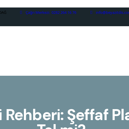
RDAĞ
Çağrı Merkezi:
0282 264 16 76
info@beyazitdis.c
 Rehberi: Şeffaf Pl