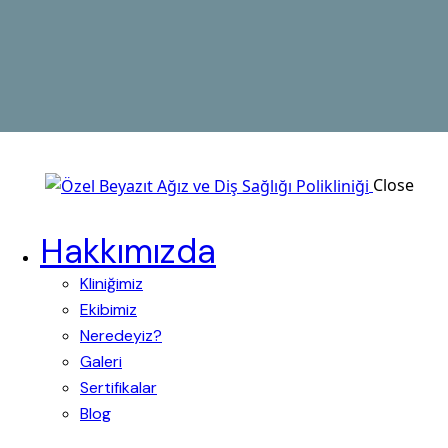
Close
Hakkımızda
Kliniğimiz
Ekibimiz
Neredeyiz?
Galeri
Sertifikalar
Blog