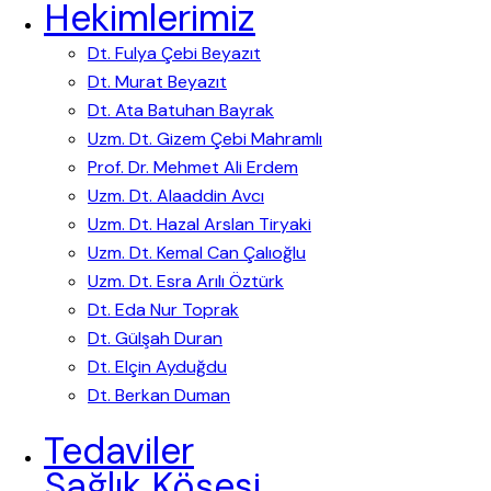
Hekimlerimiz
Dt. Fulya Çebi Beyazıt
Dt. Murat Beyazıt
Dt. Ata Batuhan Bayrak
Uzm. Dt. Gizem Çebi Mahramlı
Prof. Dr. Mehmet Ali Erdem
Uzm. Dt. Alaaddin Avcı
Uzm. Dt. Hazal Arslan Tiryaki
Uzm. Dt. Kemal Can Çalıoğlu
Uzm. Dt. Esra Arılı Öztürk
Dt. Eda Nur Toprak
Dt. Gülşah Duran
Dt. Elçin Ayduğdu
Dt. Berkan Duman
Tedaviler
Sağlık Köşesi