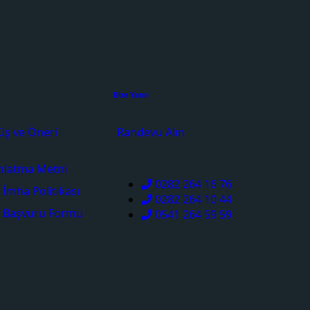
Bize Yazın
üş ve Öneri
Randevu Alın
nlatma Metni
0282 264 16 76
İmha Politikası
0282 264 10 44
bi Başvuru Formu
0541 264 59 59