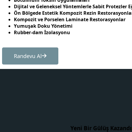
Botulinum Toksin Uygulamaları
Dijital ve Geleneksel Yöntemlerle Sabit Protezler E
Ön Bölgede Estetik Kompozit Rezin Restorasyonla
Kompozit ve Porselen Laminate Restorasyonlar
Yumuşak Doku Yönetimi
Rubber-dam İzolasyonu
Randevu Al
Yeni Bir Gülüş Kazandı