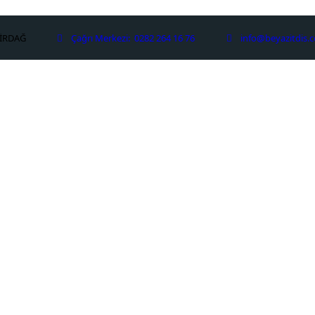
KİRDAĞ
Çağrı Merkezi:
0282 264 16 76
info@beyazitdis.