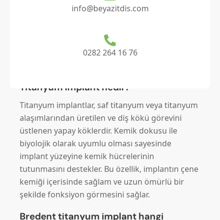
tedavilerde sıklıkla tercih edilmektedir.
info@beyazitdis.com
Uygulama, çoğunlukla klinik ortamında lokal
anestezi veya sedasyon altında yapılmakta olup,
ileri cerrahi gerektiren durumlarda
ameliyathane şartlarında genel anestezi altında
0282 264 16 76
da gerçekleştirilebilmektedir.
Titanyum implant nedir?
Titanyum implantlar, saf titanyum veya titanyum
alaşımlarından üretilen ve diş kökü görevini
üstlenen yapay köklerdir. Kemik dokusu ile
biyolojik olarak uyumlu olması sayesinde
implant yüzeyine kemik hücrelerinin
tutunmasını destekler. Bu özellik, implantın çene
kemiği içerisinde sağlam ve uzun ömürlü bir
şekilde fonksiyon görmesini sağlar.
Bredent titanyum implant hangi