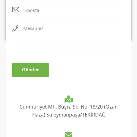
Bredent (Titanyum) İmplant
Bredent titanyum implantlar, diş eksikliklerinin
tedavisinde güvenilirliği ve uzun dönem başarısı
ile öne çıkan implant sistemleridir. Yüksek
biyouyumluluğa sahip titanyum materyalden
üretilen bu implantlar, çene kemiği ile güçlü bir
Cumhuriyet Mh. Büşra Sk. No: 18/20 (Ozan
bütünleşme sağlayarak doğal diş fonksiyonlarını
Plaza) Süleymanpaşa/TEKİRDAĞ
taklit etmeyi amaçlar. Estetik ve fonksiyonel
beklentilerin birlikte değerlendirildiği