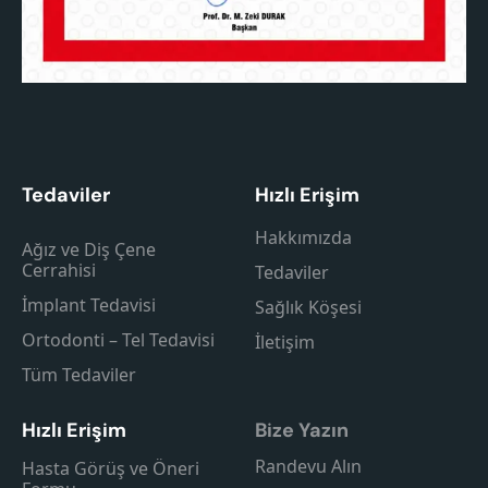
Tedaviler
Hızlı Erişim
Hakkımızda
Ağız ve Diş Çene
Cerrahisi
Tedaviler
İmplant Tedavisi
Sağlık Köşesi
Ortodonti – Tel Tedavisi
İletişim
Tüm Tedaviler
Hızlı Erişim
Bize Yazın
Randevu Alın
Hasta Görüş ve Öneri