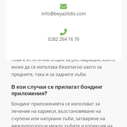
Композитните реставрации са процедури за
info@beyazitdis.com
пломбиране и моделиране, при които се
използват композитни материали, свързани
със зъбната тъкан чрез специални адхезивни
системи. Тази процедура възстановява
0282 264 16 76
формата, цвета и функцията на зъбите в
съответствие с тяхната естествена структура.
Това е естетична опция за реставрация, която
може да се използва безопасно както за
предните, така и за задните зъби.
В кои случаи се прилагат бондинг
приложения?
Бондинг приложенията се използват за
лечение на кариеси, възстановяване на
счупени или напукани зъби, затваряне на
междупрозорци между зъбите и корекция на