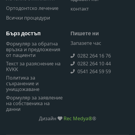
Ортодонтско лечение
контакт
Всички процедури
Бърз достъп
Пишете ни
Запазете час
Формуляр за обратна
връзка и предложения
от пациенти
0282 264 16 76
0282 264 10 44
Текст за разяснение на
KVKK
0541 264 59 59
Политика за
съхранение и
унищожаване
Формуляр за заявление
на собственика на
данни
Дизайн
Rec Medya®
®