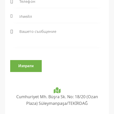
Композитни реставрации (Бондинг
приложения)
Композитните реставрации са естетичен и
функционален метод за лечение, прилаган за
отстраняване на кариес, счупвания,
износване и неправилна форма на зъбите.
Бондинг приложенията с използване на
композитни материали в цвят на зъба целят
да запазят естествения вид на зъбите.
Възможността за приложение с минимална
загуба на зъбна тъкан прави този метод една
от най-предпочитаните възстановителни
процедури. Процедурата обикновено може да
се завърши бързо под локална анестезия в
клинична обстановка.
Cumhuriyet Mh. Büşra Sk. No: 18/20 (Ozan
Plaza) Süleymanpaşa/TEKİRDAĞ
Какво представляват композитните
реставрации?