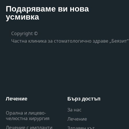
Подаряваме ви нова
усмивка
Copyright ©
Частна клиника за стоматологично здраве „Беязит“
Лечение
Бърз достъп
За нас
Орална и лицево-
челюстна хирургия
Лечение
Лечение с импланти
Здравен кът