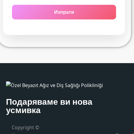
Подаряваме ви нова
усмивка
Copyright ©