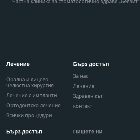
Частна клиника за стоматологично здраве „Беязит“
Лечение
Бърз достъп
За нас
Орална и лицево-
челюстна хирургия
Лечение
Лечение с импланти
Здравен кът
Ортодонтско лечение
контакт
Всички процедури
Бърз достъп
Пишете ни