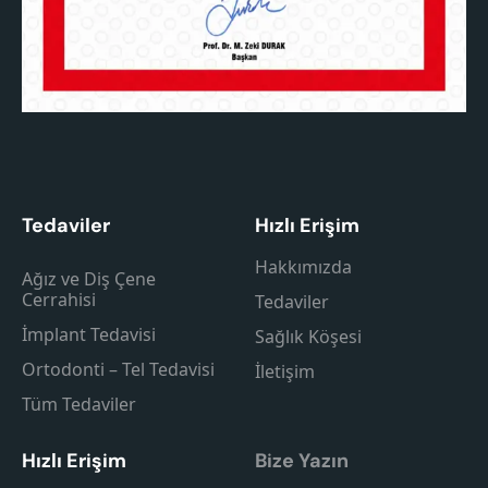
Tedaviler
Hızlı Erişim
Hakkımızda
Ağız ve Diş Çene
Cerrahisi
Tedaviler
İmplant Tedavisi
Sağlık Köşesi
Ortodonti – Tel Tedavisi
İletişim
Tüm Tedaviler
Hızlı Erişim
Bize Yazın