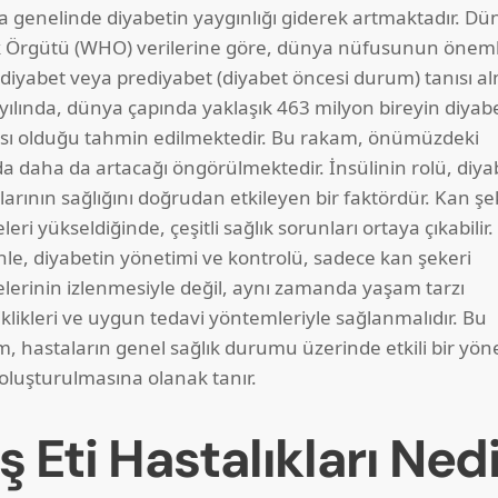
 genelinde diyabetin yaygınlığı giderek artmaktadır. Dü
k Örgütü (WHO) verilerine göre, dünya nüfusunun önemli
 diyabet veya prediyabet (diyabet öncesi durum) tanısı alm
yılında, dünya çapında yaklaşık 463 milyon bireyin diyab
sı olduğu tahmin edilmektedir. Bu rakam, önümüzdeki
rda daha da artacağı öngörülmektedir. İnsülinin rolü, diya
larının sağlığını doğrudan etkileyen bir faktördür. Kan şe
leri yükseldiğinde, çeşitli sağlık sorunları ortaya çıkabilir
le, diyabetin yönetimi ve kontrolü, sadece kan şekeri
elerinin izlenmesiyle değil, aynı zamanda yaşam tarzı
iklikleri ve uygun tedavi yöntemleriyle sağlanmalıdır. Bu
, hastaların genel sağlık durumu üzerinde etkili bir yön
 oluşturulmasına olanak tanır.
ş Eti Hastalıkları Ned