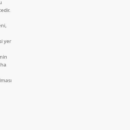
u
edir.
eni,
si yer
inin
daha
ulması