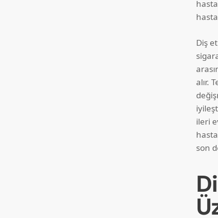
hasta
hasta
Diş e
sigar
arası
alır.
değiş
iyileş
ileri
hasta
son d
Di
Üz