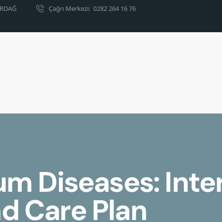
KİRDAĞ
Çağrı Merkezi:
0282 264 16 76
m Diseases: Inte
d Care Plan