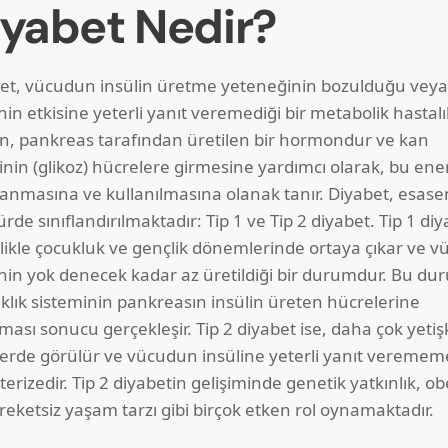
iyabet Nedir?
et, vücudun insülin üretme yeteneğinin bozulduğu vey
nin etkisine yeterli yanıt veremediği bir metabolik hastalık
in, pankreas tarafından üretilen bir hormondur ve kan
inin (glikoz) hücrelere girmesine yardımcı olarak, bu ener
anmasına ve kullanılmasına olanak tanır. Diyabet, esasen
ürde sınıflandırılmaktadır: Tip 1 ve Tip 2 diyabet. Tip 1 diy
likle çocukluk ve gençlik dönemlerinde ortaya çıkar ve v
inin yok denecek kadar az üretildiği bir durumdur. Bu du
ıklık sisteminin pankreasın insülin üreten hücrelerine
rması sonucu gerçekleşir. Tip 2 diyabet ise, daha çok yetiş
lerde görülür ve vücudun insüline yeterli yanıt verememe
terizedir. Tip 2 diyabetin gelişiminde genetik yatkınlık, ob
reketsiz yaşam tarzı gibi birçok etken rol oynamaktadır.