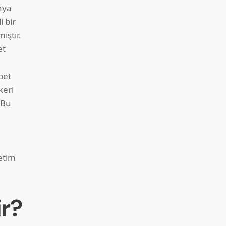
nya
 bir
ıştır.
et
bet
keri
. Bu
etim
ir?