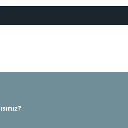
om
ısınız?