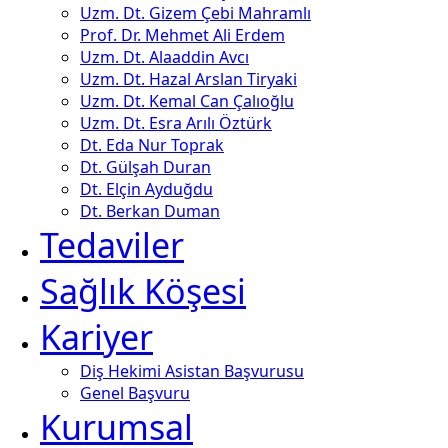
Uzm. Dt. Gizem Çebi Mahramlı
Prof. Dr. Mehmet Ali Erdem
Uzm. Dt. Alaaddin Avcı
Uzm. Dt. Hazal Arslan Tiryaki
Uzm. Dt. Kemal Can Çalıoğlu
Uzm. Dt. Esra Arılı Öztürk
Dt. Eda Nur Toprak
Dt. Gülşah Duran
Dt. Elçin Ayduğdu
Dt. Berkan Duman
Tedaviler
Sağlık Köşesi
Kariyer
Diş Hekimi Asistan Başvurusu
Genel Başvuru
Kurumsal