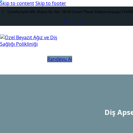
Skip to content
Skip to footer
Cumhuriyet Mh. Büşra Sk. No: 18/20 (Ozan Plaza) Süleymanpaşa/TEKİ
Randevu Al
Diş Apse