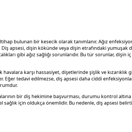
iltihap bulunan bir kesecik olarak tanımlanır. Ağız enfeksiy
ir. Diş apsesi, dişin kökünde veya dişin etrafındaki yumuşak
lıkları gibi ağız sağlığı sorunlarıdır. Bu tür sorunlar, dişin
oğuk havalara karşı hassasiyet, dişetlerinde şişlik ve kızarıklı
r. Eğer tedavi edilmezse, diş apsesi daha ciddi enfeksiyonla
urumdur.
talarının bir diş hekimine başvurması, durumu kontrol altına
nel sağlık için oldukça önemlidir. Bu nedenle, diş apsesi be