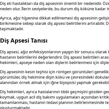
Diş eti hastalıkları da diş apsesinin önemli bir nedenidir. Öz
neden olur. İlerin seviyelerde, bu durum diş köküne kadar ine
Ayrıca, ağız hijyenine dikkat edilmemesi diş apsesinin gelişim
birikmesine sebep olarak diş apsesi belirtilerini artırabili
taşımaktadır.
Diş Apsesi Tanısı
Diş apsesi, ağız enfeksiyonlarının yaygın bir sonucu olarak
hastanın belirtilerini değerlendirir. Diş apsesi belirtileri ar
hekimleri, apseye neden olan dişlerin belirlenmesi için dişl
Diş apsesinin kesin teşhisi için röntgen görüntüleri genellik
görüntüler, diş hekimine dişin kökü ve çevresindeki dokular 
alanından örnek almak için iğne biyopsisi yapmak gerekebilir
Diş hekimleri, ayrıca hastalarının tıbbi geçmişini gözden ge
koymak, uygun acil diş bakımı uygulamaları açısından kriti
tamamlanması, hastanın tedavi planının belirlenmesinde temel
oluşturmaktadır.