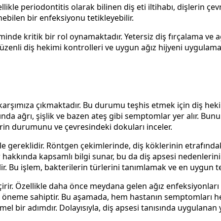
ellikle periodontitis olarak bilinen diş eti iltihabı, dişlerin
bilen bir enfeksiyonu tetikleyebilir.
inde kritik bir rol oynamaktadır. Yetersiz diş fırçalama ve ağ
r. Düzenli diş hekimi kontrolleri ve uygun ağız hijyeni uygu
 karşımıza çıkmaktadır. Bu durumu teşhis etmek için diş heki
asında ağrı, şişlik ve bazen ateş gibi semptomlar yer alır. Bun
erin durumunu ve çevresindeki dokuları inceler.
le gereklidir. Röntgen çekimlerinde, diş köklerinin etrafındak
hakkında kapsamlı bilgi sunar, bu da diş apsesi nedenlerini 
. Bu işlem, bakterilerin türlerini tanımlamak ve en uygun te
çirir. Özellikle daha önce meydana gelen ağız enfeksiyonları 
k öneme sahiptir. Bu aşamada, hem hastanın semptomları hem
 bir adımdır. Dolayısıyla, diş apsesi tanısında uygulanan yö