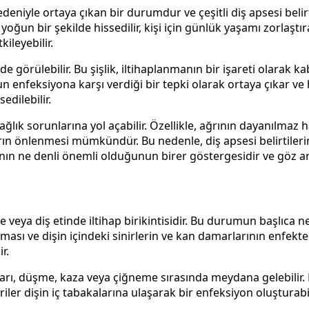
deniyle ortaya çıkan bir durumdur ve çeşitli diş apsesi belirti
ve yoğun bir şekilde hissedilir, kişi için günlük yaşamı zorlaş
ileyebilir.
k de görülebilir. Bu şişlik, iltihaplanmanın bir işareti olara
un enfeksiyona karşı verdiği bir tepki olarak ortaya çıkar ve
edilebilir.
ağlık sorunlarına yol açabilir. Özellikle, ağrının dayanılmaz h
ların önlenmesi mümkündür. Bu nedenle, diş apsesi belirtiler
ğının ne denli önemli olduğunun birer göstergesidir ve göz ar
eya diş etinde iltihap birikintisidir. Bu durumun başlıca ne
ası ve dişin içindeki sinirlerin ve kan damarlarının enfekte 
r.
arı, düşme, kaza veya çiğneme sırasında meydana gelebilir. B
riler dişin iç tabakalarına ulaşarak bir enfeksiyon oluşturabil