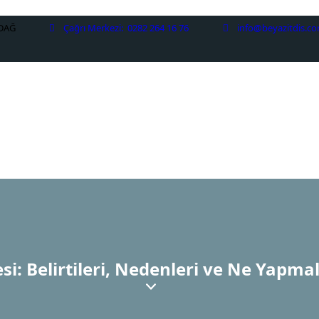
RDAĞ
Çağrı Merkezi:
0282 264 16 76
info@beyazitdis.c
si: Belirtileri, Nedenleri ve Ne Yapmal