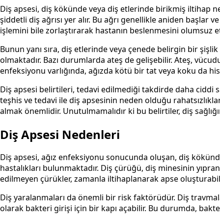
Diş apsesi, diş kökünde veya diş etlerinde birikmiş iltihap ne
şiddetli diş ağrısı yer alır. Bu ağrı genellikle aniden başlar 
işlemini bile zorlaştırarak hastanın beslenmesini olumsuz etk
Bunun yanı sıra, diş etlerinde veya çenede belirgin bir şişli
olmaktadır. Bazı durumlarda ateş de gelişebilir. Ateş, vücud
enfeksiyonu varlığında, ağızda kötü bir tat veya koku da hiss
Diş apsesi belirtileri, tedavi edilmediği takdirde daha ciddi s
teşhis ve tedavi ile diş apsesinin neden olduğu rahatsızlık
almak önemlidir. Unutulmamalıdır ki bu belirtiler, diş sağlı
Diş Apsesi Nedenleri
Diş apsesi, ağız enfeksiyonu sonucunda oluşan, diş kökünde v
hastalıkları bulunmaktadır. Diş çürüğü, diş minesinin yıpranm
edilmeyen çürükler, zamanla iltihaplanarak apse oluşturabili
Diş yaralanmaları da önemli bir risk faktörüdür. Diş travmal
olarak bakteri girişi için bir kapı açabilir. Bu durumda, bakte