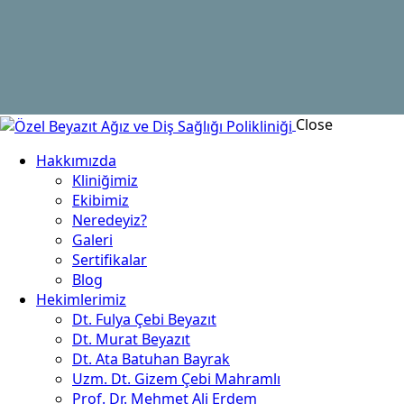
Close
Hakkımızda
Kliniğimiz
Ekibimiz
Neredeyiz?
Galeri
Sertifikalar
Blog
Hekimlerimiz
Dt. Fulya Çebi Beyazıt
Dt. Murat Beyazıt
Dt. Ata Batuhan Bayrak
Uzm. Dt. Gizem Çebi Mahramlı
Prof. Dr. Mehmet Ali Erdem