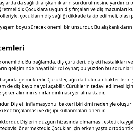
şlarda da sağlıklı alışkanlıkların sürdürülmesine yardımcı o
 öğretmelidir. Çocuklara uygun diş fırçaları ve diş macunları
leriyle, çocukların diş sağlığı dikkatle takip edilmeli, olası
, yaşam boyu sürecek önemli bir unsurdur. Bu alışkanlıkların 
temleri
önemlidir. Bu bağlamda, diş çürükleri, diş eti hastalıkları ve
ların gelişiminde hayati bir rol oynar; bu yüzden bu sorunlar
başında gelmektedir. Çürükler, ağızda bulunan bakterilerin ş
e diş kaybına yol açabilir. Çürüklerin tedavi edilmesi için
 şeker alımının sınırlandırılması yer almaktadır.
ndur. Diş eti inflamasyonu, bakteri birikimi nedeniyle oluşur
 kez fırçalaması ve diş ipi kullanmaları önerilir.
faktördür. Dişlerin düzgün hizasında olmaması, estetik kaygıla
ti tedavisi önermektedir. Çocuklar için erken yaşta ortodont