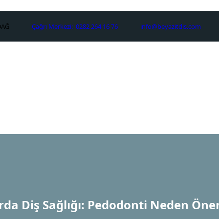
DAĞ
Çağrı Merkezi:
0282 264 16 76
info@beyazitdis.com
rda Diş Sağlığı: Pedodonti Neden Önem