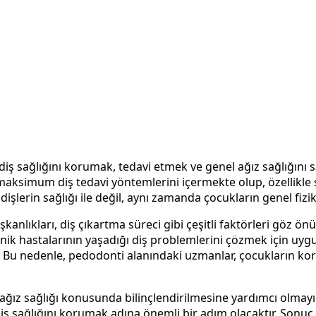
diş sağlığını korumak, tedavi etmek ve genel ağız sağlığını s
ksimum diş tedavi yöntemlerini içermekte olup, özellikle sü
erin sağlığı ile değil, aynı zamanda çocukların genel fiziksel
nlıkları, diş çıkartma süreci gibi çeşitli faktörleri göz ön
minik hastalarının yaşadığı diş problemlerini çözmek için uy
Bu nedenle, pedodonti alanındaki uzmanlar, çocukların korku
ağız sağlığı konusunda bilinçlendirilmesine yardımcı olmayı 
ş sağlığını korumak adına önemli bir adım olacaktır. Sonuç o