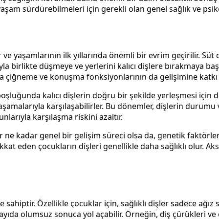
yaşam sürdürebilmeleri için gerekli olan genel sağlık ve psik
e yaşamlarının ilk yıllarında önemli bir evrim geçirilir. Süt d
ıyla birlikte düşmeye ve yerlerini kalıcı dişlere bırakmaya baş
a çiğneme ve konuşma fonksiyonlarının da gelişimine katkı 
oşluğunda kalıcı dişlerin doğru bir şekilde yerleşmesi için de 
m aşamalarıyla karşılaşabilirler. Bu dönemler, dişlerin durumu 
nlarıyla karşılaşma riskini azaltır.
er ne kadar genel bir gelişim süreci olsa da, genetik faktörle
kat eden çocukların dişleri genellikle daha sağlıklı olur. Ak
e sahiptir. Özellikle çocuklar için, sağlıklı dişler sadece ağız
yıda olumsuz sonuca yol açabilir. Örneğin, diş çürükleri ve d