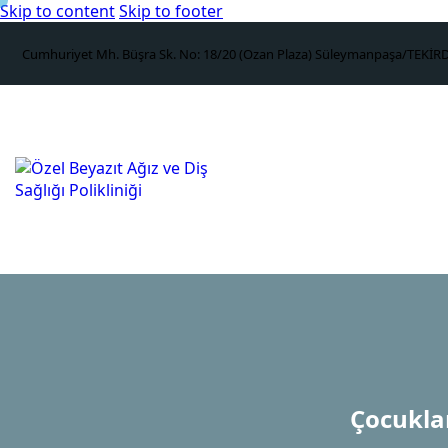
Skip to content
Skip to footer
Cumhuriyet Mh. Büşra Sk. No: 18/20 (Ozan Plaza) Süleymanpaşa/TEKİR
Çocukla