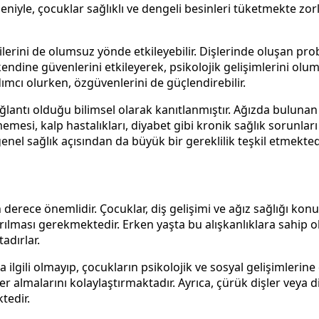
 nedeniyle, çocuklar sağlıklı ve dengeli besinleri tüketmekte
erini de olumsuz yönde etkileyebilir. Dişlerinde oluşan prob
endine güvenlerini etkileyerek, psikolojik gelişimlerini olumsuz
rdımcı olurken, özgüvenlerini de güçlendirebilir.
bağlantı olduğu bilimsel olarak kanıtlanmıştır. Ağızda bulunan
lmemesi, kalp hastalıkları, diyabet gibi kronik sağlık sorunlar
enel sağlık açısından da büyük bir gereklilik teşkil etmekted
n derece önemlidir. Çocuklar, diş gelişimi ve ağız sağlığı k
rılması gerekmektedir. Erken yaşta bu alışkanlıklara sahip ola
adırlar.
 ilgili olmayıp, çocukların psikolojik ve sosyal gelişimlerine 
r almalarını kolaylaştırmaktadır. Ayrıca, çürük dişler veya d
tedir.